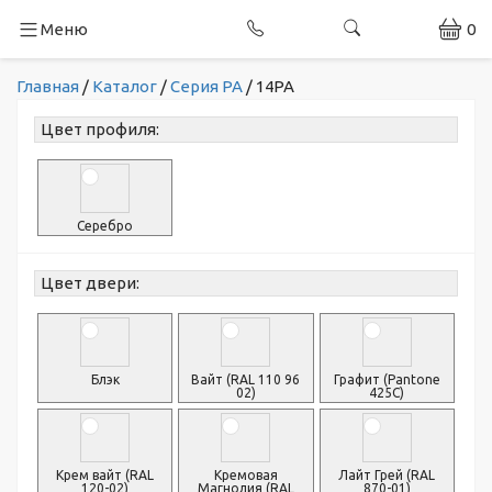
Меню
0
Главная
/
Каталог
/
Серия PA
/
14PA
Цвет профиля:
Серебро
Цвет двери:
Блэк
Вайт (RAL 110 96
Графит (Pantone
02)
425С)
Крем вайт (RAL
Кремовая
Лайт Грей (RAL
120-02)
Магнолия (RAL
870-01)