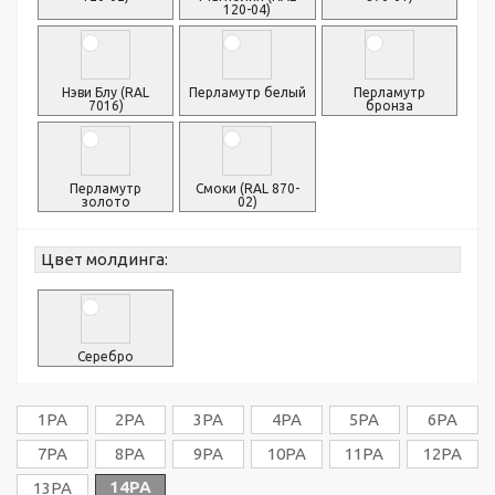
120-04)
Нэви Блу (RAL
Перламутр белый
Перламутр
7016)
бронза
Перламутр
Смоки (RAL 870-
золото
02)
Цвет молдинга:
Серебро
1PA
2PA
3PA
4PA
5PA
6PA
7PA
8PA
9PA
10PA
11PA
12PA
14PA
13PA