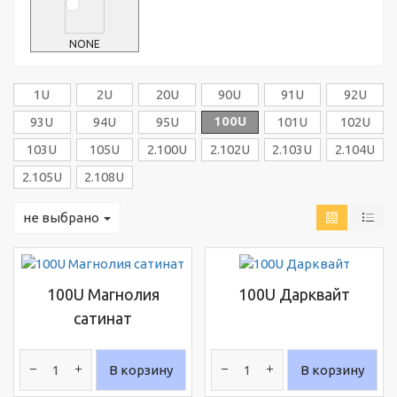
NONE
1U
2U
20U
90U
91U
92U
100U
93U
94U
95U
101U
102U
103U
105U
2.100U
2.102U
2.103U
2.104U
2.105U
2.108U
не выбрано
100U Магнолия
100U Дарквайт
сатинат
В корзину
В корзину